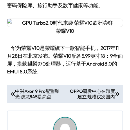
密码保险库、旅行助手及数字健康等功能。
荣耀V10
华为荣耀V10是荣耀旗下一款智能手机，2017年11
月28日在北京发布。荣耀V10配备5.99英寸18：9全面
屏，搭载麒麟970处理器，运行基于Android 8.0的
EMUI 8.0系统。
文
中兴Axon 9 Pro配置曝
OPPO研发中心在印度
光 骁龙845是亮点
建立 规模仅次国内
章
导
航