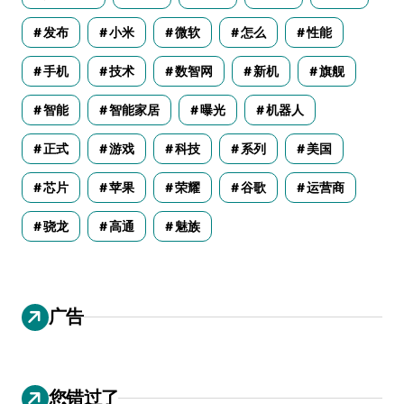
发布
小米
微软
怎么
性能
手机
技术
数智网
新机
旗舰
智能
智能家居
曝光
机器人
正式
游戏
科技
系列
美国
芯片
苹果
荣耀
谷歌
运营商
骁龙
高通
魅族
广告
您错过了