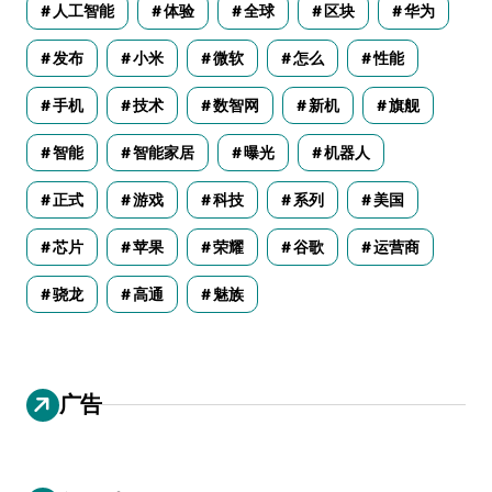
人工智能
体验
全球
区块
华为
发布
小米
微软
怎么
性能
手机
技术
数智网
新机
旗舰
智能
智能家居
曝光
机器人
正式
游戏
科技
系列
美国
芯片
苹果
荣耀
谷歌
运营商
骁龙
高通
魅族
广告