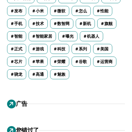
发布
小米
微软
怎么
性能
手机
技术
数智网
新机
旗舰
智能
智能家居
曝光
机器人
正式
游戏
科技
系列
美国
芯片
苹果
荣耀
谷歌
运营商
骁龙
高通
魅族
广告
您错过了