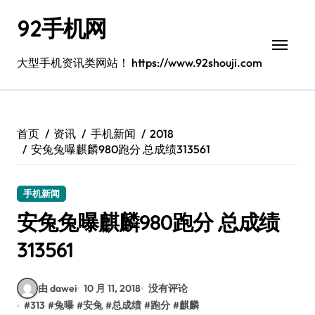
跳
92手机网
转
到
内
大型手机资讯类网站！ https://www.92shouji.com
容
首页
资讯
手机新闻
2018
安兔兔曝麒麟980跑分 总成绩313561
手机新闻
安兔兔曝麒麟980跑分 总成绩
313561
由 dawei
10 月 11, 2018
没有评论
#
313
#
兔曝
#
安兔
#
总成绩
#
跑分
#
麒麟