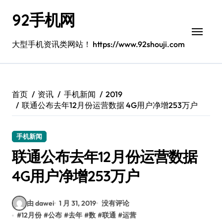
跳
92手机网
转
到
内
大型手机资讯类网站！ https://www.92shouji.com
容
首页
资讯
手机新闻
2019
联通公布去年12月份运营数据 4G用户净增253万户
手机新闻
联通公布去年12月份运营数据
4G用户净增253万户
由 dawei
1 月 31, 2019
没有评论
#
12月份
#
公布
#
去年
#
数
#
联通
#
运营