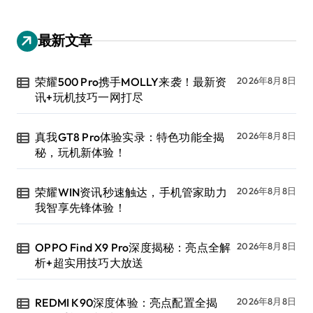
最新文章
荣耀500 Pro携手MOLLY来袭！最新资
2026年8月8日
讯+玩机技巧一网打尽
真我GT8 Pro体验实录：特色功能全揭
2026年8月8日
秘，玩机新体验！
荣耀WIN资讯秒速触达，手机管家助力
2026年8月8日
我智享先锋体验！
OPPO Find X9 Pro深度揭秘：亮点全解
2026年8月8日
析+超实用技巧大放送
REDMI K90深度体验：亮点配置全揭
2026年8月8日