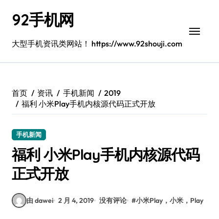
跳
92手机网
转
到
内
大型手机资讯类网站！ https://www.92shouji.com
容
首页
资讯
手机新闻
2019
福利 小米Play手机内核源代码正式开放
手机新闻
福利 小米Play手机内核源代码
正式开放
由 dawei
2 月 4, 2019
没有评论
#
小米Play，小米，Play