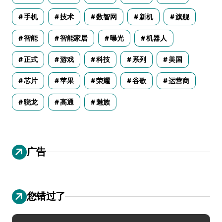
手机
技术
数智网
新机
旗舰
智能
智能家居
曝光
机器人
正式
游戏
科技
系列
美国
芯片
苹果
荣耀
谷歌
运营商
骁龙
高通
魅族
广告
您错过了