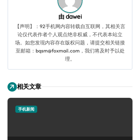
由
dawei
【声明】：92手机网内容转载自互联网，其相关言
论仅代表作者个人观点绝非权威，不代表本站立
场。如您发现内容存在版权问题，请提交相关链接
至邮箱：bqsm@foxmail.com，我们将及时予以处
理。
相关文章
手机新闻