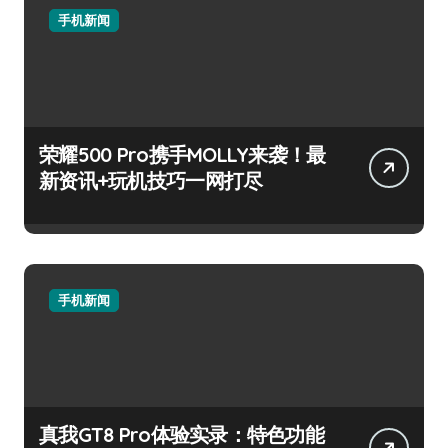
手机新闻
荣耀500 Pro携手MOLLY来袭！最
新资讯+玩机技巧一网打尽
手机新闻
真我GT8 Pro体验实录：特色功能