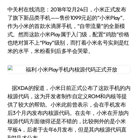
中关村在线消息：2018年12月24日，小米正式发布
了旗下新品类手机——售价1099元起的“小米Play”。
作为小米的首款水滴屏手机，“自带流量”的全新模
式。然而这款小米Play属于入门级，配置“鸡肋”价格
也绝对算不上“Play”级别，而打着小米名号实则是红
米的水平，米粉看到后多半会哭晕。
据XDA的报道，小米日前正式公布了这款手机的内
核源代码，这为开发者制作自定义ROM和内核等提
供了较大的帮助。小米此前曾表示，会在手机发布
后3个月内发布内核源代码。在去年，小米在开放内
核源代码方面做得还是不错的，比较例外的是小米
平板4，后者于去年6月发布，但是其内核源代码直
到11月才公布。