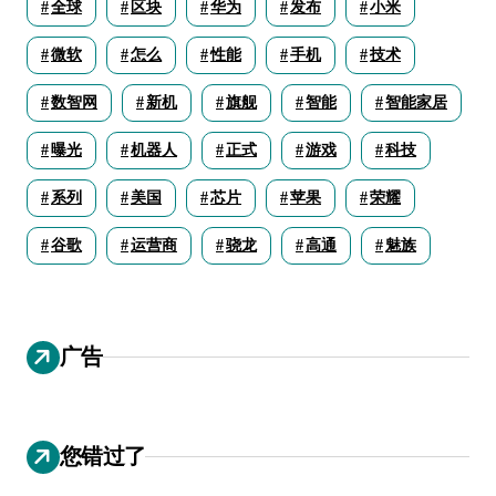
全球
区块
华为
发布
小米
微软
怎么
性能
手机
技术
数智网
新机
旗舰
智能
智能家居
曝光
机器人
正式
游戏
科技
系列
美国
芯片
苹果
荣耀
谷歌
运营商
骁龙
高通
魅族
广告
您错过了