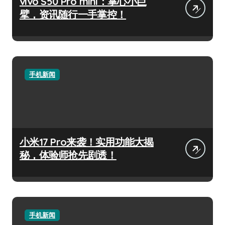
vivo S50 Pro mini：掌心小巨
擘，资讯随行一手掌控！
手机新闻
小米17 Pro来袭！实用功能大揭
秘，体验师抢先剧透！
手机新闻