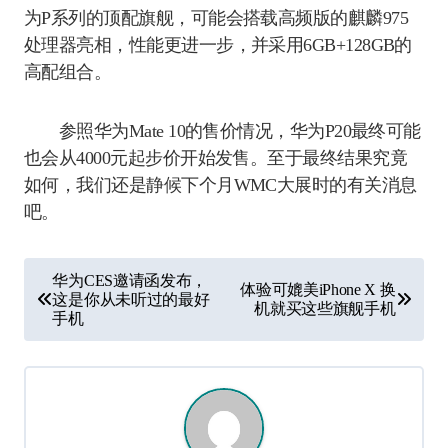
为P系列的顶配旗舰，可能会搭载高频版的麒麟975
处理器亮相，性能更进一步，并采用6GB+128GB的
高配组合。
参照华为Mate 10的售价情况，华为P20最终可能
也会从4000元起步价开始发售。至于最终结果究竟
如何，我们还是静候下个月WMC大展时的有关消息
吧。
文
华为CES邀请函发布，
体验可媲美iPhone X 换
章
这是你从未听过的最好
机就买这些旗舰手机
手机
导
航