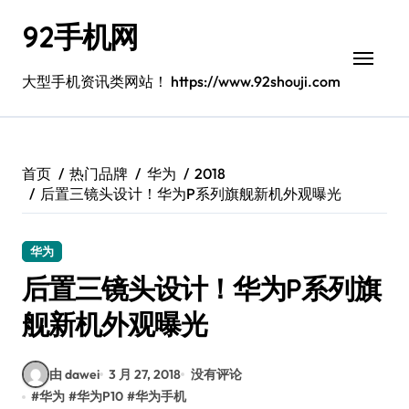
跳
92手机网
转
到
内
大型手机资讯类网站！ https://www.92shouji.com
容
首页
热门品牌
华为
2018
后置三镜头设计！华为P系列旗舰新机外观曝光
华为
后置三镜头设计！华为P系列旗
舰新机外观曝光
由 dawei
3 月 27, 2018
没有评论
#
华为
#
华为P10
#
华为手机