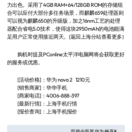
力出色。采用了4GB RAM+64/128GB ROM的存储组
合可以应付大部分多任务场景，而麒麟659处理器则
可以视为麒麟650的升级版，加之16nm工艺的处理
器配合省电5.0技术，使得这块2950mAh的电池能满
足用户正常使用接近两天。
[返回上海分站查看更多]
购机时提及PConline太平洋电脑网将会获取更好
的服务或优惠。
[活动价格]：华为 nova 2 1210元
[销售商家]：华华手机
[商家电话]：4006-888-397
[最新行情]：上海手机行情
[报价查询]：上海手机报价
文
双摄全面屏 华为 畅享8