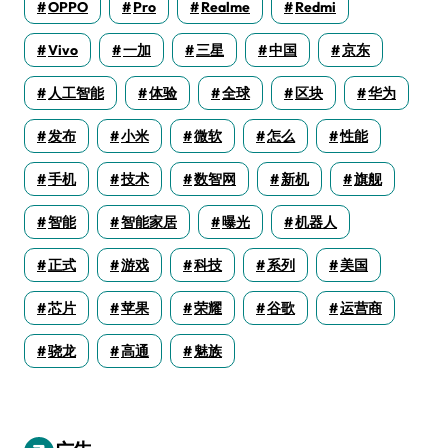
OPPO
Pro
Realme
Redmi
Vivo
一加
三星
中国
京东
人工智能
体验
全球
区块
华为
发布
小米
微软
怎么
性能
手机
技术
数智网
新机
旗舰
智能
智能家居
曝光
机器人
正式
游戏
科技
系列
美国
芯片
苹果
荣耀
谷歌
运营商
骁龙
高通
魅族