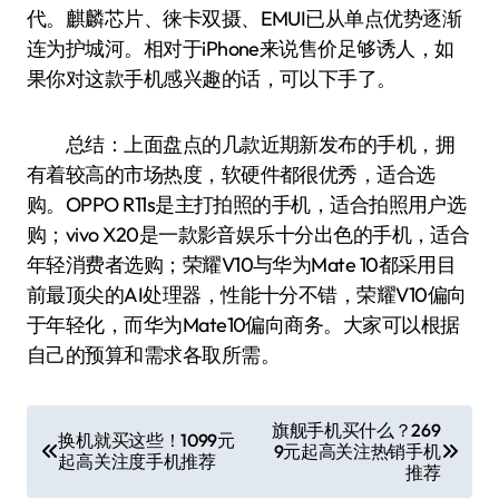
代。麒麟芯片、徕卡双摄、EMUI已从单点优势逐渐
连为护城河。相对于iPhone来说售价足够诱人，如
果你对这款手机感兴趣的话，可以下手了。
总结：上面盘点的几款近期新发布的手机，拥
有着较高的市场热度，软硬件都很优秀，适合选
购。OPPO R11s是主打拍照的手机，适合拍照用户选
购；vivo X20是一款影音娱乐十分出色的手机，适合
年轻消费者选购；荣耀V10与华为Mate 10都采用目
前最顶尖的AI处理器，性能十分不错，荣耀V10偏向
于年轻化，而华为Mate10偏向商务。大家可以根据
自己的预算和需求各取所需。
文
旗舰手机买什么？269
换机就买这些！1099元
9元起高关注热销手机
章
起高关注度手机推荐
推荐
导