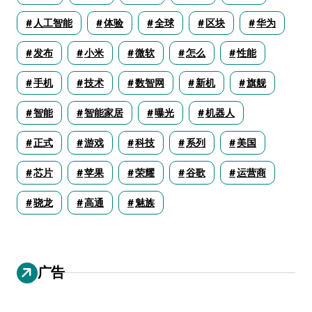
人工智能
体验
全球
区块
华为
发布
小米
微软
怎么
性能
手机
技术
数智网
新机
旗舰
智能
智能家居
曝光
机器人
正式
游戏
科技
系列
美国
芯片
苹果
荣耀
谷歌
运营商
骁龙
高通
魅族
广告