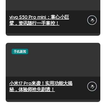
vivo S50 Pro mini：掌心小巨
擘，资讯随行一手掌控！
手机新闻
小米17 Pro来袭！实用功能大揭
秘，体验师抢先剧透！