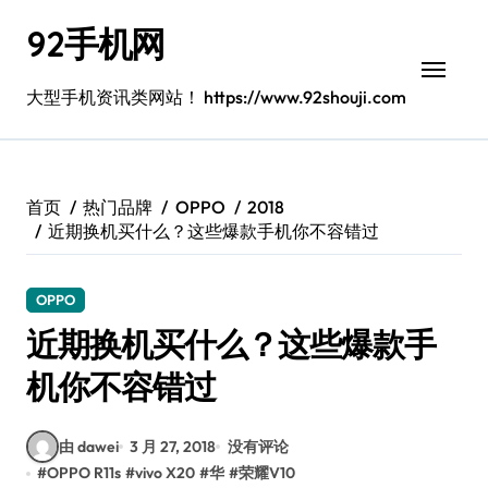
跳
92手机网
转
到
内
大型手机资讯类网站！ https://www.92shouji.com
容
首页
热门品牌
OPPO
2018
近期换机买什么？这些爆款手机你不容错过
OPPO
近期换机买什么？这些爆款手
机你不容错过
由 dawei
3 月 27, 2018
没有评论
#
OPPO R11s
#
vivo X20
#
华
#
荣耀V10