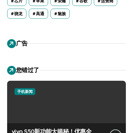
芯片
苹果
荣耀
谷歌
运营商
骁龙
高通
魅族
广告
您错过了
手机新闻
vivo S50新功能大揭秘！优惠全