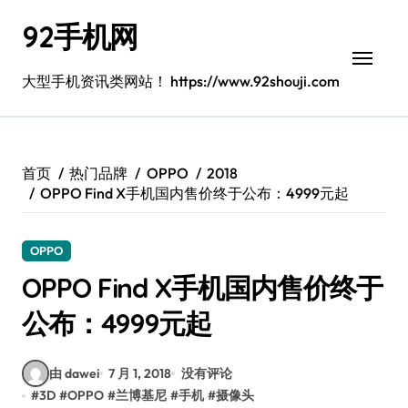
跳
92手机网
转
到
内
大型手机资讯类网站！ https://www.92shouji.com
容
首页
热门品牌
OPPO
2018
OPPO Find X手机国内售价终于公布：4999元起
OPPO
OPPO Find X手机国内售价终于
公布：4999元起
由 dawei
7 月 1, 2018
没有评论
#
3D
#
OPPO
#
兰博基尼
#
手机
#
摄像头