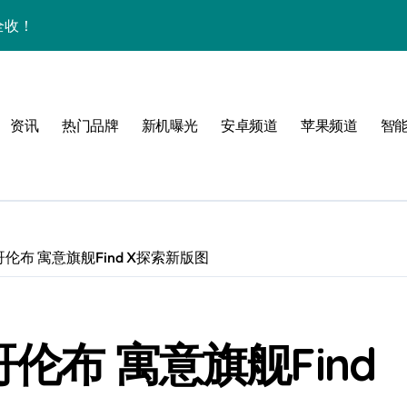
全收！
师带你抢先看跃升亮点
锁玩机新体验
资讯
热门品牌
新机曝光
安卓频道
苹果频道
智
信息，速来围观！
科技，玩转手机新体验！
资讯一键触达！
师带你抢先深度解析！
伦布 寓意旗舰Find X探索新版图
用功能全掌握
FE新机抢先瞰！
伦布 寓意旗舰Find