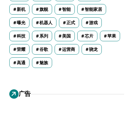
新机
旗舰
智能
智能家居
曝光
机器人
正式
游戏
科技
系列
美国
芯片
苹果
荣耀
谷歌
运营商
骁龙
高通
魅族
广告