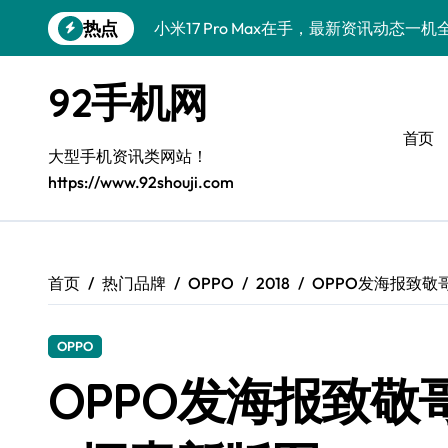
跳
热点
小米17 Pro Max在手，最新资讯动态一机
转
到
iPhone 17 Pro性能大揭秘！手机体验
内
92手机网
容
荣耀Magic V6新机速递！一屏掌控，解
首页
REDMI K90深度揭秘：超强配置+发售
大型手机资讯类网站！
https://www.92shouji.com
荣耀500 Pro携手MOLLY，速递前沿
荣耀ROBOT PHONE在手，24小时智能
一加Turbo 6性能狂飙升级，手机体验
首页
热门品牌
OPPO
2018
OPPO发海报致敬哥
华为nova 15深度揭秘！新机亮点+超实
OPPO
手机体验师揭秘：三星Galaxy Z Flip7 
OPPO发海报致敬哥