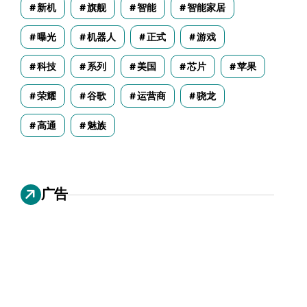
新机
旗舰
智能
智能家居
曝光
机器人
正式
游戏
科技
系列
美国
芯片
苹果
荣耀
谷歌
运营商
骁龙
高通
魅族
广告