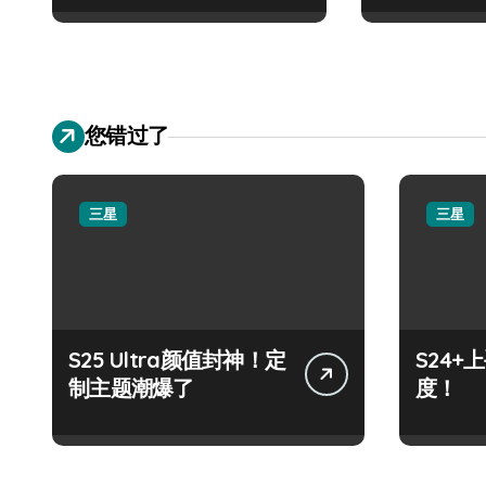
您错过了
三星
三星
S25 Ultra颜值封神！定
S24
制主题潮爆了
度！