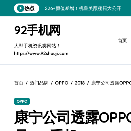
跳
S26+颜值暴增！机皇美颜秘籍大公开
热点
转
到
A56 5G惊艳登场，三星新风尚来了！
内
92手机网
三星S26个性美颜全攻略，一键解锁高级
容
S25美化秘籍：个性潮玩，点亮三星新视
首页
大型手机资讯类网站！
C55 5G焕新秘籍：定制潮流无限可能
https://www.92shouji.com
Galaxy C55 5G登场，美学新标杆！
Galaxy Z Flip6：折叠时尚，尽享炫美新
首页
热门品牌
OPPO
2018
康宁公司透露OPP
S25+闪亮登场，3招搞定绝美光影效果
S25 Ultra颜值封神！定制主题潮爆了
OPPO
康宁公司透露OPP