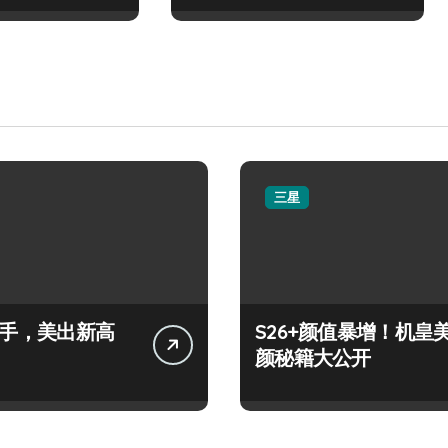
三星
+上手，美出新高
S26+颜值暴增！机皇
颜秘籍大公开