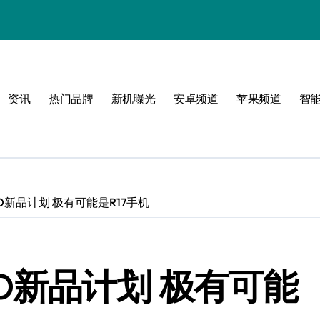
感
界
资讯
热门品牌
新机曝光
安卓频道
苹果频道
智
体验
O新品计划 极有可能是R17手机
O新品计划 极有可能