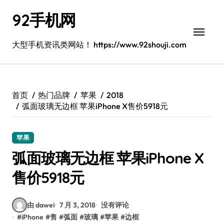
跳
92手机网
转
到
内
大型手机资讯类网站！ https://www.92shouji.com
容
首页
热门品牌
苹果
2018
弧面玻璃无边框 苹果iPhone X售价5918元
苹果
弧面玻璃无边框 苹果iPhone X
售价5918元
由 dawei
7 月 3, 2018
没有评论
#
iPhone
#
售
#
弧面
#
玻璃
#
苹果
#
边框