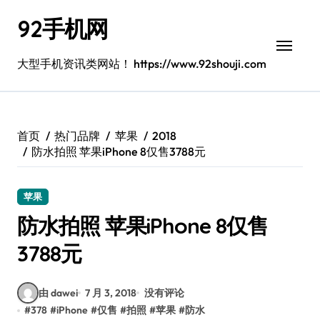
跳
92手机网
转
到
内
大型手机资讯类网站！ https://www.92shouji.com
容
首页
热门品牌
苹果
2018
防水拍照 苹果iPhone 8仅售3788元
苹果
防水拍照 苹果iPhone 8仅售
3788元
由 dawei
7 月 3, 2018
没有评论
#
378
#
iPhone
#
仅售
#
拍照
#
苹果
#
防水