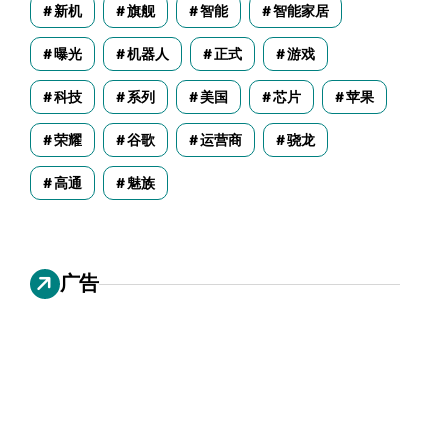
新机
旗舰
智能
智能家居
曝光
机器人
正式
游戏
科技
系列
美国
芯片
苹果
荣耀
谷歌
运营商
骁龙
高通
魅族
广告