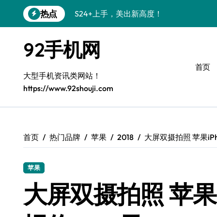
跳
热点
S24+上手，美出新高度！
转
到
S26+颜值暴增！机皇美颜秘籍大公开
内
92手机网
容
A56 5G惊艳登场，三星新风尚来了！
首页
三星S26个性美颜全攻略，一键解锁高级
大型手机资讯类网站！
https://www.92shouji.com
S25美化秘籍：个性潮玩，点亮三星新视
C55 5G焕新秘籍：定制潮流无限可能
Galaxy C55 5G登场，美学新标杆！
首页
热门品牌
苹果
2018
大屏双摄拍照 苹果iPho
Galaxy Z Flip6：折叠时尚，尽享炫美新
苹果
S25+闪亮登场，3招搞定绝美光影效果
大屏双摄拍照 苹果iPh
S25 Ultra颜值封神！定制主题潮爆了