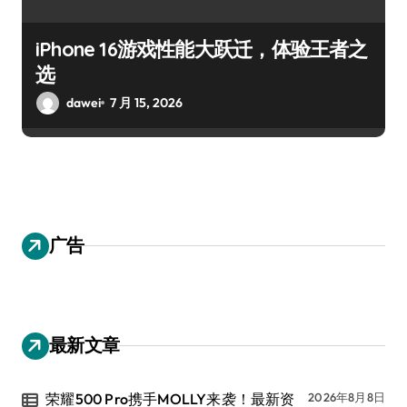
iPhone 16游戏性能大跃迁，体验王者之
选
dawei
7 月 15, 2026
广告
最新文章
荣耀500 Pro携手MOLLY来袭！最新资
2026年8月8日