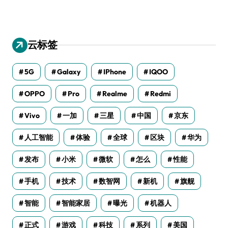
云标签
5G
Galaxy
IPhone
IQOO
OPPO
Pro
Realme
Redmi
Vivo
一加
三星
中国
京东
人工智能
体验
全球
区块
华为
发布
小米
微软
怎么
性能
手机
技术
数智网
新机
旗舰
智能
智能家居
曝光
机器人
正式
游戏
科技
系列
美国