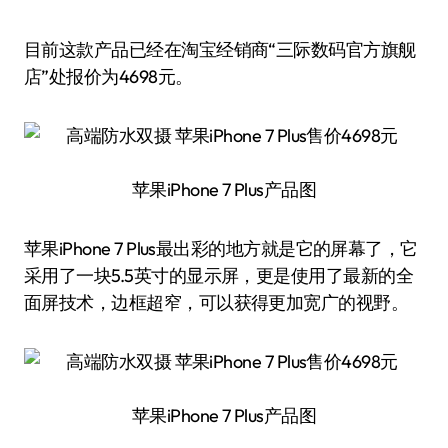
目前这款产品已经在淘宝经销商“三际数码官方旗舰
店”处报价为4698元。
苹果iPhone 7 Plus产品图
苹果iPhone 7 Plus最出彩的地方就是它的屏幕了，它
采用了一块5.5英寸的显示屏，更是使用了最新的全
面屏技术，边框超窄，可以获得更加宽广的视野。
苹果iPhone 7 Plus产品图