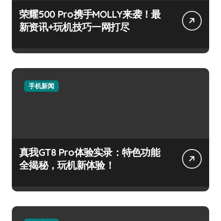
荣耀500 Pro携手MOLLY来袭！最
新资讯+玩机技巧一网打尽
手机新闻
真我GT8 Pro体验实录：特色功能
全揭秘，玩机新体验！