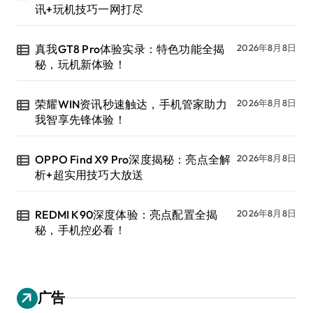
讯+玩机技巧一网打尽
真我GT8 Pro体验实录：特色功能全揭
2026年8月8日
秘，玩机新体验！
荣耀WIN资讯秒速触达，手机管家助力
2026年8月8日
我智享先锋体验！
OPPO Find X9 Pro深度揭秘：亮点全解
2026年8月8日
析+超实用技巧大放送
REDMI K90深度体验：亮点配置全揭
2026年8月8日
秘，手机控必看！
广告