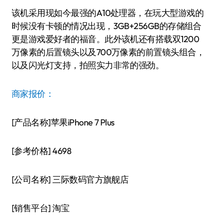
该机采用现如今最强的A10处理器，在玩大型游戏的
时候没有卡顿的情况出现，3GB+256GB的存储组合
更是游戏爱好者的福音。此外该机还有搭载双1200
万像素的后置镜头以及700万像素的前置镜头组合，
以及闪光灯支持，拍照实力非常的强劲。
商家报价：
[产品名称]苹果iPhone 7 Plus
[参考价格] 4698
[公司名称] 三际数码官方旗舰店
[销售平台] 淘宝