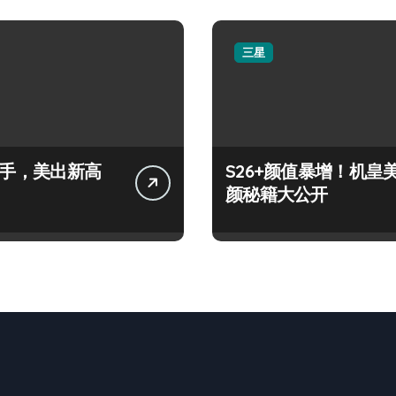
三星
+上手，美出新高
S26+颜值暴增！机皇
颜秘籍大公开