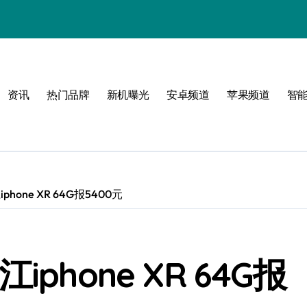
资讯
热门品牌
新机曝光
安卓频道
苹果频道
智
感
界
one XR 64G报5400元
体验
phone XR 64G报