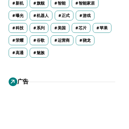
新机
旗舰
智能
智能家居
曝光
机器人
正式
游戏
科技
系列
美国
芯片
苹果
荣耀
谷歌
运营商
骁龙
高通
魅族
广告