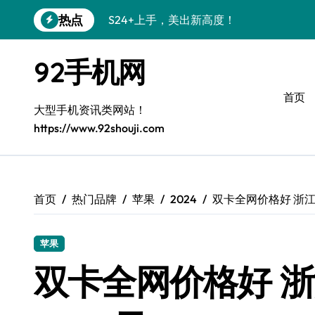
跳
热点
S24+上手，美出新高度！
转
到
S26+颜值暴增！机皇美颜秘籍大公开
内
92手机网
容
A56 5G惊艳登场，三星新风尚来了！
首页
三星S26个性美颜全攻略，一键解锁高级
大型手机资讯类网站！
https://www.92shouji.com
S25美化秘籍：个性潮玩，点亮三星新视
C55 5G焕新秘籍：定制潮流无限可能
Galaxy C55 5G登场，美学新标杆！
首页
热门品牌
苹果
2024
双卡全网价格好 浙江iph
Galaxy Z Flip6：折叠时尚，尽享炫美新
苹果
S25+闪亮登场，3招搞定绝美光影效果
双卡全网价格好 浙江i
S25 Ultra颜值封神！定制主题潮爆了