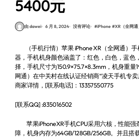
5400元
由 dawei
6 月 8, 2024
没有评论
#
iPhone
#
XR（全网通
（手机行情）苹果 iPhone XR（全网通）手机前置摄像头：700万像素，拥有CMOS类型传感
器，手机机身颜色涵盖了：红色，白色，蓝色
择，手机尺寸为150.9×75.7×8.3mm，机身重量
网通）在中关村在线认证经销商“凌天手机专卖
商家详情，[联系电话]：13357550775
[联系QQ] :835016502
苹果iPhoneXR手机CPU采用六核，性能
障，机身内存为64GB/128GB/256GB。并且