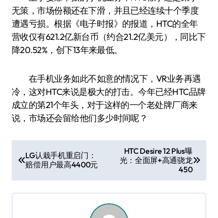
无策，市场份额还在下滑，并且已经连续十个季度
遭遇亏损。根据《电子时报》的报道，HTC的全年
营收仅有621.2亿新台币（约合21.2亿美元），同比下
降20.52%，创下13年来最低。
在手机业务如此不如意的情况下，VR业务再遇
冷，这对HTC来说是极大的打击。今年已经HTC品牌
成立的第21个年头，对于这样的一个老处牌厂商来
说，市场还会留给他们多少时间呢？
文
HTC Desire 12 Plus曝
LG认栽手机重启门：
光：全面屏+高通骁龙
章
赔偿用户最高4400元
450
导
航