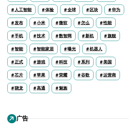
人工智能
体验
全球
区块
华为
发布
小米
微软
怎么
性能
手机
技术
数智网
新机
旗舰
智能
智能家居
曝光
机器人
正式
游戏
科技
系列
美国
芯片
苹果
荣耀
谷歌
运营商
骁龙
高通
魅族
广告