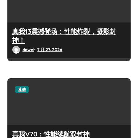
真我13震撼登场：性能炸裂，摄影封
神！
dawei
7 月 27, 2026
其他
真我V70：性能续航双封神