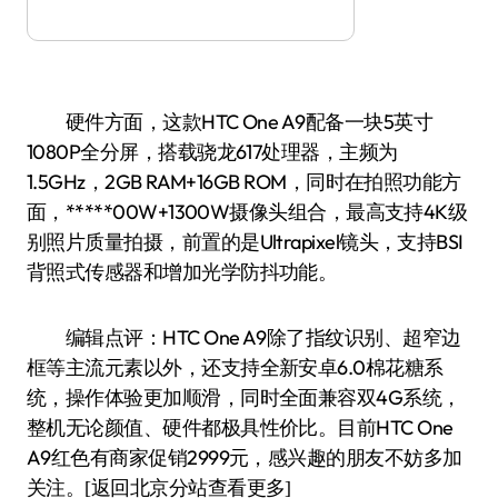
硬件方面，这款HTC One A9配备一块5英寸
1080P全分屏，搭载骁龙617处理器，主频为
1.5GHz，2GB RAM+16GB ROM，同时在拍照功能方
面，*****00W+1300W摄像头组合，最高支持4K级
别照片质量拍摄，前置的是Ultrapixel镜头，支持BSI
背照式传感器和增加光学防抖功能。
编辑点评：HTC One A9除了指纹识别、超窄边
框等主流元素以外，还支持全新安卓6.0棉花糖系
统，操作体验更加顺滑，同时全面兼容双4G系统，
整机无论颜值、硬件都极具性价比。目前HTC One
A9红色有商家促销2999元，感兴趣的朋友不妨多加
关注。
[返回北京分站查看更多]