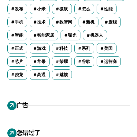
发布
小米
微软
怎么
性能
手机
技术
数智网
新机
旗舰
智能
智能家居
曝光
机器人
正式
游戏
科技
系列
美国
芯片
苹果
荣耀
谷歌
运营商
骁龙
高通
魅族
广告
您错过了