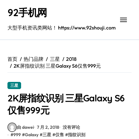
跳
92手机网
转
到
内
大型手机资讯类网站！ https://www.92shouji.com
容
首页
热门品牌
三星
2018
2K屏指纹识别 三星Galaxy S6仅售999元
三星
2K屏指纹识别 三星Galaxy S6
仅售999元
由 dawei
7 月 2, 2018
没有评论
#
999
#
Galaxy
#
三星
#
仅售
#
指纹识别