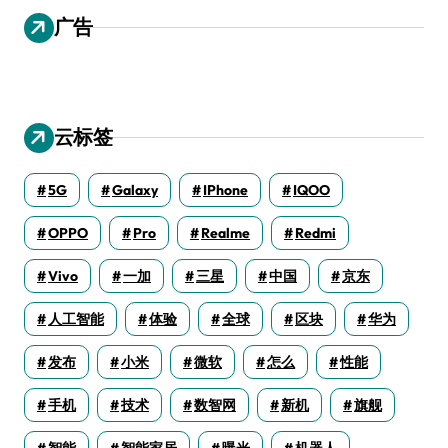
广告
云标签
5G
Galaxy
IPhone
IQOO
OPPO
Pro
Realme
Redmi
Vivo
一加
三星
中国
京东
人工智能
体验
全球
区块
华为
发布
小米
微软
怎么
性能
手机
技术
数智网
新机
旗舰
智能
智能家居
曝光
机器人