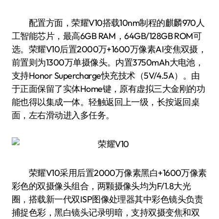
配置方面，荣耀V10搭载10nm制程的麒麟970人
工智能芯片，最高6GB RAM，64GB/128GB ROM可
选。荣耀V10后置2000万+1600万像素AI变焦双摄，
前置则为1300万单摄像头。内置3750mAh大电池，
支持Honor Supercharge快充技术（5V/4.5A）。由
于正面保留了实体Home键，原有虚拟三大金刚的功
能也得以集成一体。轻触返回上一级，长按返回桌
面，左右滑动进入多任务。
荣耀V10采用后置2000万像素黑白+1600万像素
彩色的双摄像头组合，两颗摄像头均为F/1.8大光
圈，搭载新一代双ISP图像处理器其中彩色镜头负责
捕捉色彩，黑白镜头记录明暗，支持双摄变焦和双