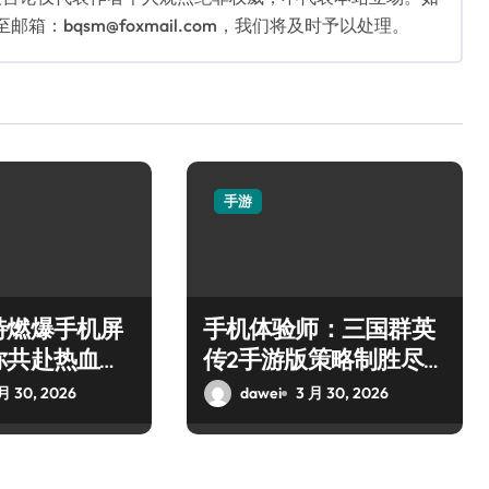
：bqsm@foxmail.com，我们将及时予以处理。
手游
特燃爆手机屏
手机体验师：三国群英
你共赴热血枪
传2手游版策略制胜尽享
乱世争霸
月 30, 2026
dawei
3 月 30, 2026