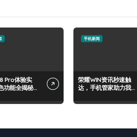
闻
手机新闻
8 Pro体验实
荣耀WIN资讯秒速触
色功能全揭秘，
达，手机管家助力我智
体验！
享先锋体验！