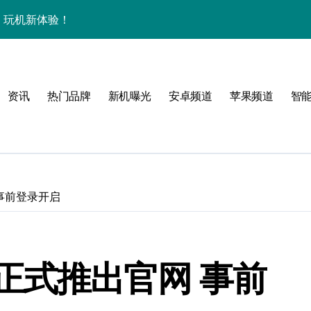
秘，玩机新体验！
智享先锋体验！
解析+超实用技巧大放送
资讯
热门品牌
新机曝光
安卓频道
苹果频道
智
，手机控必看！
亮点速览超带感！
资讯秒握无遗漏！
递不容错过！
事前登录开启
，科技魅力一掌尽握！
，速来围观！
正式推出官网 事前
讯+玩机技巧一网打尽