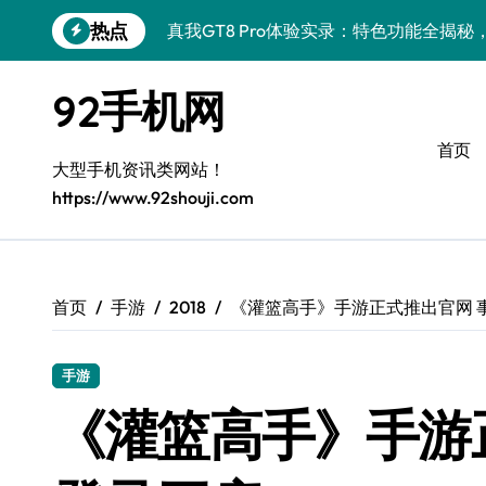
跳
热点
真我GT8 Pro体验实录：特色功能全揭
转
到
荣耀WIN资讯秒速触达，手机管家助力我
内
92手机网
容
OPPO Find X9 Pro深度揭秘：亮点全
首页
REDMI K90深度体验：亮点配置全揭秘
大型手机资讯类网站！
https://www.92shouji.com
vivo S50 Pro mini来袭！小屏旗舰，
荣耀ROBOT PHONE在手，智享生活，
华为nova 15 Ultra新功能解锁，优惠速
首页
手游
2018
《灌篮高手》手游正式推出官网 
三星Galaxy Z Fold7体验：折叠新境
手游
iPhone 17e重磅来袭！性能配置大升级
《灌篮高手》手游
荣耀500 Pro携手MOLLY来袭！最新资