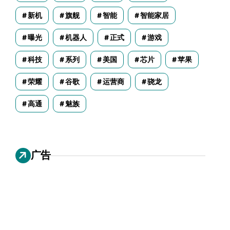
新机
旗舰
智能
智能家居
曝光
机器人
正式
游戏
科技
系列
美国
芯片
苹果
荣耀
谷歌
运营商
骁龙
高通
魅族
广告