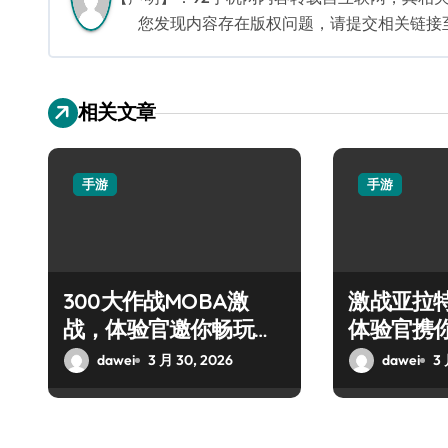
您发现内容存在版权问题，请提交相关链接至邮箱
相关文章
手游
手游
300大作战MOBA激
激战亚拉
战，体验官邀你畅玩盛
体验官携
宴！
战盛宴
dawei
3 月 30, 2026
dawei
3 