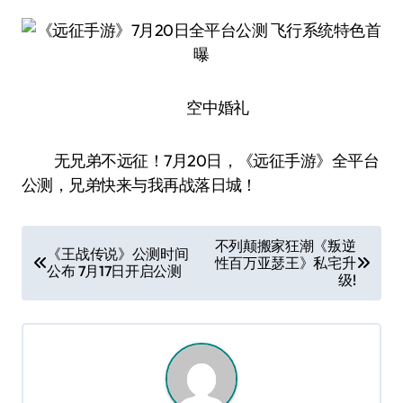
空中婚礼
无兄弟不远征！7月20日，《远征手游》全平台
公测，兄弟快来与我再战落日城！
文
不列颠搬家狂潮《叛逆
《王战传说》公测时间
性百万亚瑟王》私宅升
章
公布 7月17日开启公测
级!
导
航