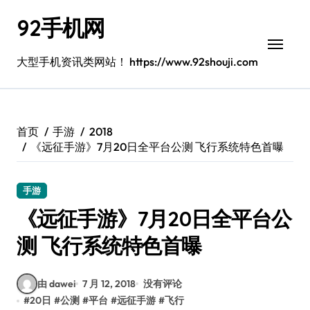
跳
92手机网
转
到
内
大型手机资讯类网站！ https://www.92shouji.com
容
首页
手游
2018
《远征手游》7月20日全平台公测 飞行系统特色首曝
手游
《远征手游》7月20日全平台公
测 飞行系统特色首曝
由 dawei
7 月 12, 2018
没有评论
#
20日
#
公测
#
平台
#
远征手游
#
飞行