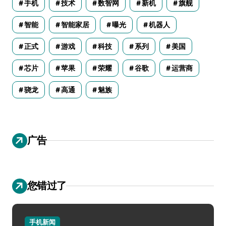
手机
技术
数智网
新机
旗舰
智能
智能家居
曝光
机器人
正式
游戏
科技
系列
美国
芯片
苹果
荣耀
谷歌
运营商
骁龙
高通
魅族
广告
您错过了
手机新闻