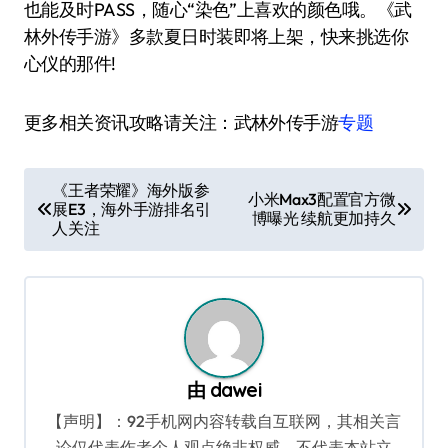
也能及时PASS，随心“染色”上喜欢的颜色哦。《武
林外传手游》多款夏日时装即将上架，快来挑选你
心仪的那件!
更多相关资讯攻略请关注：武林外传手游
专题
文
《王者荣耀》海外版参
小米Max3配置官方微
展E3，海外手游排名引
章
博曝光 续航更加持久
人关注
导
航
由
dawei
【声明】：92手机网内容转载自互联网，其相关言
论仅代表作者个人观点绝非权威，不代表本站立