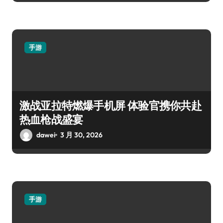
手游
激战亚拉特燃爆手机屏 体验官携你共赴
热血枪战盛宴
dawei
3 月 30, 2026
手游