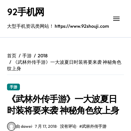
跳
92手机网
转
到
内
大型手机资讯类网站！ https://www.92shouji.com
容
首页
手游
2018
《武林外传手游》一大波夏日时装将要来袭 神秘角色
纹上身
手游
《武林外传手游》一大波夏日
时装将要来袭 神秘角色纹上身
由 dawei
7 月 17, 2018
没有评论
#
武林外传手游