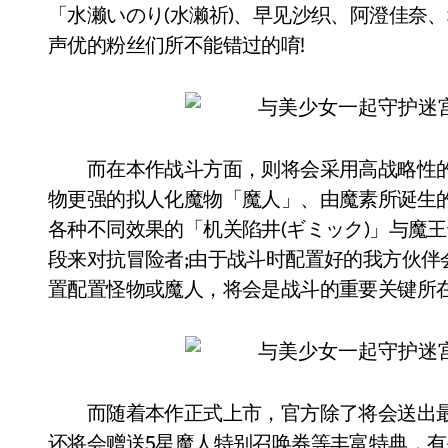
「水濑いのり(水濑祈)、早见沙织、阿澄佳奈
声优的粉丝们所不能错过的唷!
而在本作战斗方面，则将会采用高战略性的
物更强的拟人化魔物「魔人」、由魔素所诞生的
各种不同效果的「机关陷井(ギミック)」与魔王
段来对抗冒险者;由于战斗时配置好的我方伙
置配置怪物或魔人，将会是战斗的重要关键所在
而随着本作正式上市，官方除了将会送出最多
还将会赠送5星魔人特别召唤券等丰富特典，