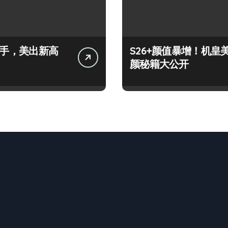
+上手，美出新高
S26+颜值暴增！机皇
颜秘籍大公开