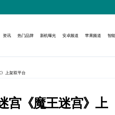
资讯
热门品牌
新机曝光
安卓频道
苹果频道
智
感
界
宫》上架双平台
体验
迷宫《魔王迷宫》上