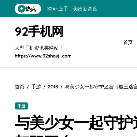
跳
热点
S24+上手，美出新高度！
转
到
S26+颜值暴增！机皇美颜秘籍大公开
内
92手机网
容
A56 5G惊艳登场，三星新风尚来了！
首页
三星S26个性美颜全攻略，一键解锁高级
大型手机资讯类网站！
https://www.92shouji.com
S25美化秘籍：个性潮玩，点亮三星新视
C55 5G焕新秘籍：定制潮流无限可能
Galaxy C55 5G登场，美学新标杆！
首页
手游
2018
与美少女一起守护迷宫《魔王迷
Galaxy Z Flip6：折叠时尚，尽享炫美新
手游
S25+闪亮登场，3招搞定绝美光影效果
与美少女一起守护
S25 Ultra颜值封神！定制主题潮爆了