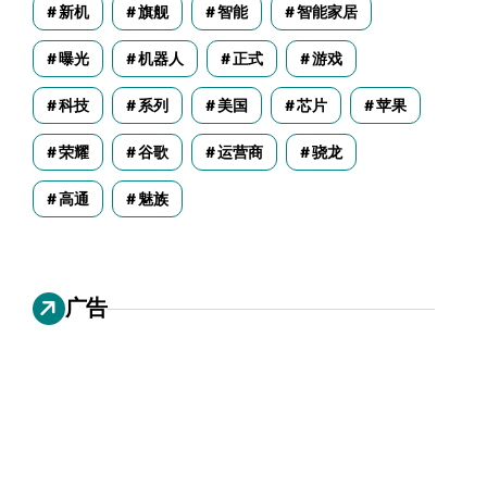
新机
旗舰
智能
智能家居
曝光
机器人
正式
游戏
科技
系列
美国
芯片
苹果
荣耀
谷歌
运营商
骁龙
高通
魅族
广告