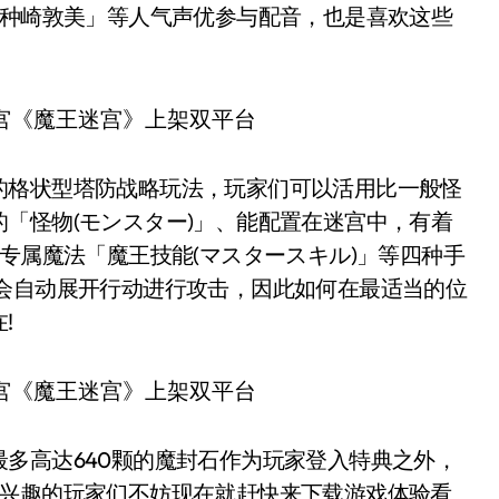
、种崎敦美」等人气声优参与配音，也是喜欢这些
格状型塔防战略玩法，玩家们可以活用比一般怪
「怪物(モンスター)」、能配置在迷宫中，有着
专属魔法「魔王技能(マスタースキル)」等四种手
伴会自动展开行动进行攻击，因此如何在最适当的位
!
高达640颗的魔封石作为玩家登入特典之外，
有兴趣的玩家们不妨现在就赶快来下载游戏体验看