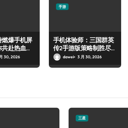
手游
特燃爆手机屏
手机体验师：三国群英
你共赴热血枪
传2手游版策略制胜尽享
乱世争霸
月 30, 2026
dawei
3 月 30, 2026
三星