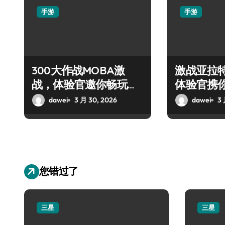
手游
手游
300大作战MOBA激
激战亚拉
战，体验官邀你畅玩盛
体验官携
宴！
战盛宴
dawei
3 月 30, 2026
dawei
3 
您错过了
三星
三星