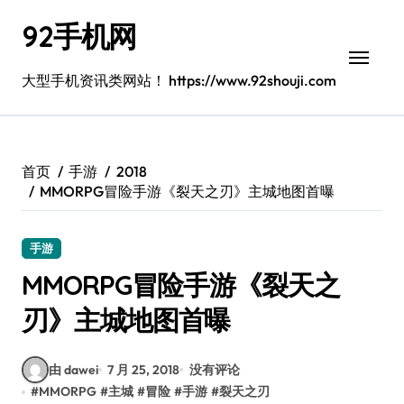
跳
92手机网
转
到
内
大型手机资讯类网站！ https://www.92shouji.com
容
首页
手游
2018
MMORPG冒险手游《裂天之刃》主城地图首曝
手游
MMORPG冒险手游《裂天之
刃》主城地图首曝
由 dawei
7 月 25, 2018
没有评论
#
MMORPG
#
主城
#
冒险
#
手游
#
裂天之刃