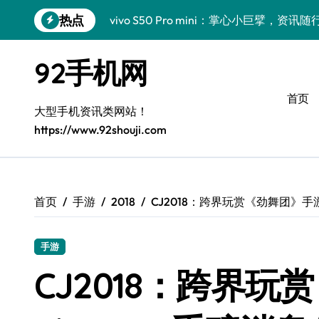
跳
热点
vivo S50 Pro mini：掌心小巨擘，资
转
到
小米17 Pro来袭！实用功能大揭秘，体验
内
92手机网
容
三星Galaxy Z Fold7抢先探秘，手机
首页
三星Galaxy S26来袭！创新科技亮点
大型手机资讯类网站！
https://www.92shouji.com
S25 Ultra颜值封神！定制主题潮爆了
S24+上手，美出新高度！
S26+颜值暴增！机皇美颜秘籍大公开
首页
手游
2018
CJ2018：跨界玩赏《劲舞团》手游
A56 5G惊艳登场，三星新风尚来了！
手游
三星S26个性美颜全攻略，一键解锁高级
CJ2018：跨界
vivo S50新功能大揭秘！优惠全享，高