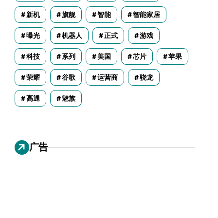
新机
旗舰
智能
智能家居
曝光
机器人
正式
游戏
科技
系列
美国
芯片
苹果
荣耀
谷歌
运营商
骁龙
高通
魅族
广告