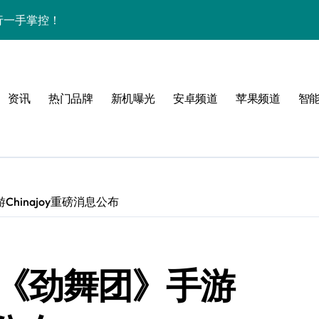
讯随行一手掌控！
师抢先剧透！
管家揭秘其惊艳新亮点！
资讯
热门品牌
新机曝光
安卓频道
苹果频道
智
，手机体验师抢先揭秘！
Chinajoy重磅消息公布
感
玩赏《劲舞团》手游
效玩机秘籍在此！