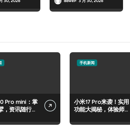
月 30, 2026
dawei
3 月 30, 2026
闻
手机新闻
50 Pro mini：掌
小米17 Pro来袭！实用
擘，资讯随行一
功能大揭秘，体验师抢
！
先剧透！