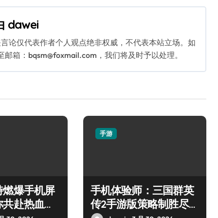
由
dawei
关言论仅代表作者个人观点绝非权威，不代表本站立场。如
：bqsm@foxmail.com，我们将及时予以处理。
手游
特燃爆手机屏
手机体验师：三国群英
你共赴热血枪
传2手游版策略制胜尽享
乱世争霸