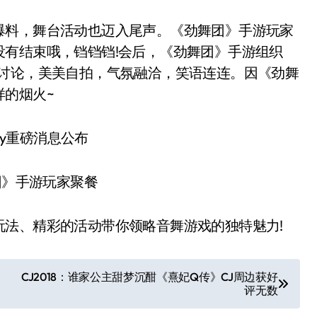
料，舞台活动也迈入尾声。《劲舞团》手游玩家
有结束哦，铛铛铛!会后，《劲舞团》手游组织
极讨论，美美自拍，气氛融洽，笑语连连。因《劲舞
的烟火~
》手游玩家聚餐
、精彩的活动带你领略音舞游戏的独特魅力!
CJ2018：谁家公主甜梦沉酣《熹妃Q传》CJ周边获好
评无数