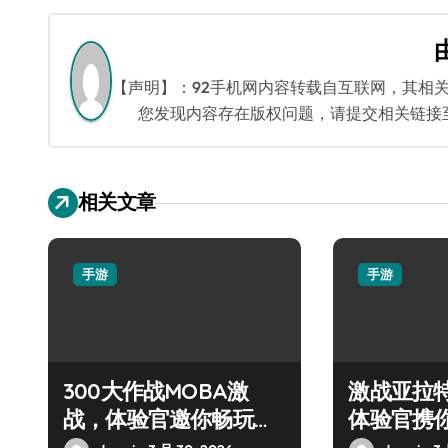
导
航
【声明】：92手机网内容转载自互联网，其相
您发现内容存在版权问题，请提交相关链接至邮箱
相关文章
手游
手游
300大作战MOBA激
激战亚拉
战，体验官邀你畅玩盛
体验官携
宴！
战盛宴