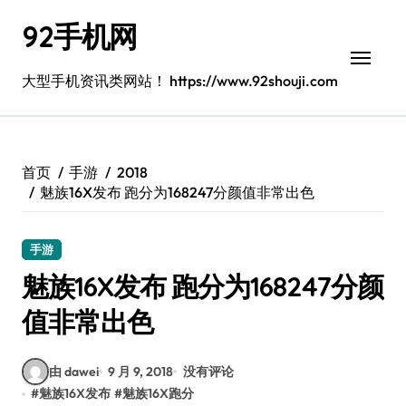
跳
92手机网
转
到
内
大型手机资讯类网站！ https://www.92shouji.com
容
首页
手游
2018
魅族16X发布 跑分为168247分颜值非常出色
手游
魅族16X发布 跑分为168247分颜
值非常出色
由 dawei
9 月 9, 2018
没有评论
#
魅族16X发布
#
魅族16X跑分