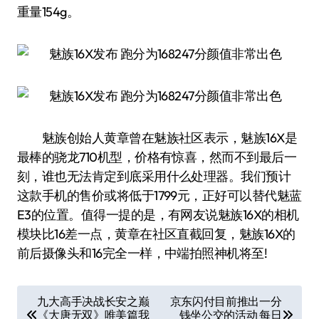
重量154g。
魅族创始人黄章曾在魅族社区表示，魅族16X是
最棒的骁龙710机型，价格有惊喜，然而不到最后一
刻，谁也无法肯定到底采用什么处理器。我们预计
这款手机的售价或将低于1799元，正好可以替代魅蓝
E3的位置。值得一提的是，有网友说魅族16X的相机
模块比16差一点，黄章在社区直截回复，魅族16X的
前后摄像头和16完全一样，中端拍照神机将至!
文
九大高手决战长安之巅
京东闪付目前推出一分
《大唐无双》唯美篇我
钱坐公交的活动 每日