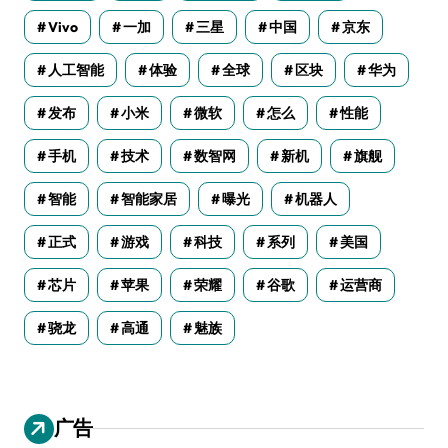
Vivo
一加
三星
中国
京东
人工智能
体验
全球
区块
华为
发布
小米
微软
怎么
性能
手机
技术
数智网
新机
旗舰
智能
智能家居
曝光
机器人
正式
游戏
科技
系列
美国
芯片
苹果
荣耀
谷歌
运营商
骁龙
高通
魅族
广告