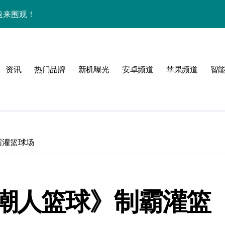
，速来围观！
破，体验再升级！
畅享新鲜资讯！
资讯
热门品牌
新机曝光
安卓频道
苹果频道
智
享极致手机新体验！
技巧速递！
一网打尽！
用资讯全掌控！
霸灌篮球场
最新资讯一手掌握
，管家功能实用爆表！
潮人篮球》制霸灌篮
，科技魅力一掌尽握！