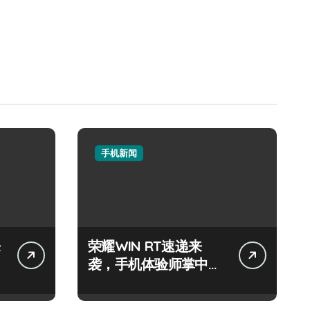
手机新闻
来
荣耀WIN RT速递来
袭，手机体验师掌中畅
享新鲜资讯！