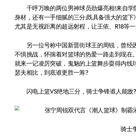
千呼万唤的两位男神球员劲爆亮相!来自学院
身材，还有一手细腻的三分;既具备强大的篮
尤其是无视距离的超远射程，让王依、R18等一
另一位号称中国新晋街球王的周锐，曾经因
不惧挑战，怀揣着对篮球的热爱一路走到现在
就来一记凌厉突破，鬼魅的上篮舞步耍得内线
瑟夫相比，到底谁更胜一筹?
闪电上篮VS绝地三分，骑士争锋谁人能敌
骑士争