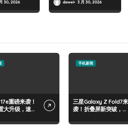
乱世争霸
月 30, 2026
dawei
3 月 30, 2026
闻
手机新闻
e 17e重磅来袭！
三星Galaxy Z Fold7
置大升级，速来
袭！折叠屏新突破，体
验再升级！