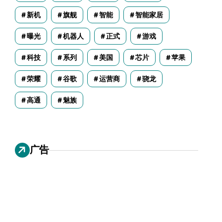
新机
旗舰
智能
智能家居
曝光
机器人
正式
游戏
科技
系列
美国
芯片
苹果
荣耀
谷歌
运营商
骁龙
高通
魅族
广告