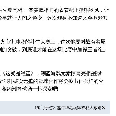
火爆亮相!一袭黄蓝相间的衣着配上猎猎秋风，让
分早就让人闻之色变，这次现身不知道又会掀起怎
火市街球场的斗牛大赛上，这次他要对战有着犀
利的突破，到底谁才能在这场比赛中加冕王者?让
这就是灌篮》，潮篮游戏元素惊喜亮相;登录
送!打破次元壁的篮球合作将会擦出什么样的火
们相约潮篮球场一起探索吧!
《蜀门手游》嘉年华老玩家福利大放送