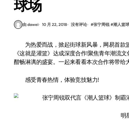
球场
由 dawei
10 月 22, 2018
没有评论
#
张宁周锐
#
潮人篮
为热爱而战，掀起街球新风暴，网易首款篮球竞技手游《潮人篮球》和优酷热播篮球综艺
《这就是灌篮》达成深度合作!聚焦青年潮流
酣畅淋漓的盛宴。一起来看看本次合作将带给大
感受青春热情，体验竞技魅力!
明星