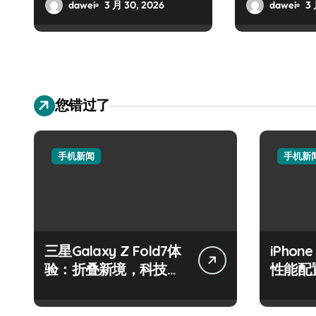
宴！
战盛宴
dawei
3 月 30, 2026
dawei
3 
您错过了
手机新闻
手机新
三星Galaxy Z Fold7体
iPhon
验：折叠新境，科技魅
性能配
力一掌尽握！
围观！