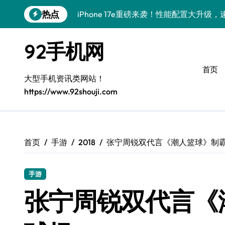
跳
热点
iPhone 17e重磅来袭！性能配置大升级
转
到
三星Galaxy Z Fold7来袭！折叠屏新突
内
92手机网
容
荣耀WIN RT速递来袭，手机体验师掌中
首页
小米17 Ultra来袭！前沿科技汇聚，畅
大型手机资讯类网站！
https://www.92shouji.com
vivo S50深度体验：亮点大揭秘+超实用
小米17抢先体验！最新动态+超实用功能
荣耀WIN RT资讯速递来袭，手机一握实
首页
手游
2018
张宁周锐双代言《潮人篮球》制
OPPO Find X9抢先揭秘！超强功能+
手游
荣耀Magic V6抢先体验：一屏掌控全局
张宁周锐双代言《
三星Galaxy Z Fold7体验：折叠新境