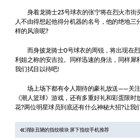
身着龙骑士23号球衣的张宁将在烈火市街头
人不由得想起他得分机器的名号，他的绝地三
样的风浪呢?
而身披龙骑士0号球衣的周锐，将出现在烈
利姐之称的安吉拉。同样迅速的身法，同样犀
我们拭目以待吧!
场上场下都有令人期待的豪礼放送——关注《
《潮人篮球》游戏，还有多重好礼和彩蛋限时放
花?两位明星球员到底还有什么神秘大招?让我
文
消除丑陋的指纹模块 屏下指纹手机推荐