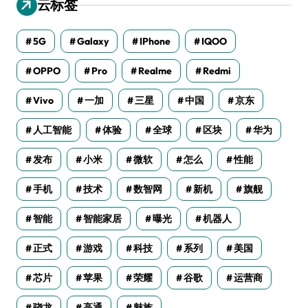
云标签
5G
Galaxy
IPhone
IQOO
OPPO
Pro
Realme
Redmi
Vivo
一加
三星
中国
京东
人工智能
体验
全球
区块
华为
发布
小米
微软
怎么
性能
手机
技术
数智网
新机
旗舰
智能
智能家居
曝光
机器人
正式
游戏
科技
系列
美国
芯片
苹果
荣耀
谷歌
运营商
骁龙
高通
魅族