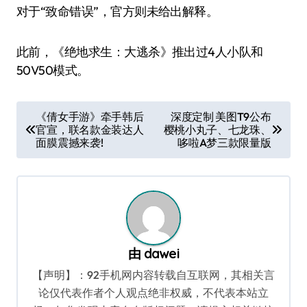
对于“致命错误”，官方则未给出解释。
此前，《绝地求生：大逃杀》推出过4人小队和
50V50模式。
文
《倩女手游》牵手韩后
深度定制 美图T9公布
官宣，联名款金装达人
樱桃小丸子、七龙珠、
章
面膜震撼来袭!
哆啦A梦三款限量版
导
航
由
dawei
【声明】：92手机网内容转载自互联网，其相关言
论仅代表作者个人观点绝非权威，不代表本站立