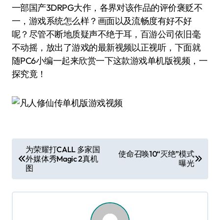
一部国产3DRPG大作，各界对该作品的评价褒贬不
一，游戏系统怎么样？画面以及流畅度有好不好
呢？尽管不断地质疑声不绝于耳，百游公司依旧毫
不动摇，放出了游戏的最新视频以正视听，下面就
随PC6小编一起来欣赏一下这款游戏单机版视频，一
探究竟！
文
为荣耀打CALL 多家国
使命召唤10“灭绝”模式
外媒体秀Magic 2真机
章
曝光
图
导
航