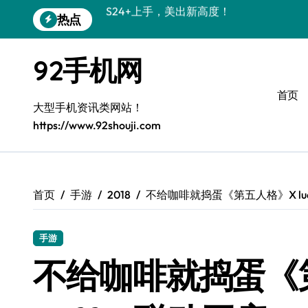
跳
热点
S26+颜值暴增！机皇美颜秘籍大公开
转
到
A56 5G惊艳登场，三星新风尚来了！
内
92手机网
容
三星S26个性美颜全攻略，一键解锁高级
首页
S25美化秘籍：个性潮玩，点亮三星新视
大型手机资讯类网站！
https://www.92shouji.com
C55 5G焕新秘籍：定制潮流无限可能
Galaxy C55 5G登场，美学新标杆！
Galaxy Z Flip6：折叠时尚，尽享炫美新
首页
手游
2018
不给咖啡就捣蛋《第五人格》X lucki
S25+闪亮登场，3招搞定绝美光影效果
手游
S25 Ultra颜值封神！定制主题潮爆了
不给咖啡就捣蛋《第五