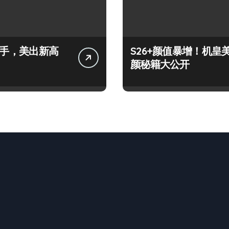
+上手，美出新高
S26+颜值暴增！机皇
颜秘籍大公开