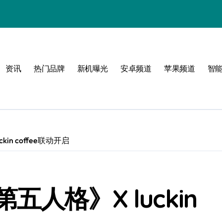
感
资讯
热门品牌
新机曝光
安卓频道
苹果频道
智
界
体验
n coffee联动开启
人格》X luckin