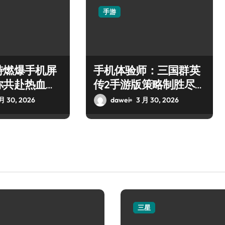
手游
特燃爆手机屏
手机体验师：三国群英
你共赴热血枪
传2手游版策略制胜尽享
乱世争霸
月 30, 2026
dawei
3 月 30, 2026
三星