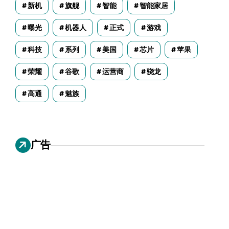
新机
旗舰
智能
智能家居
曝光
机器人
正式
游戏
科技
系列
美国
芯片
苹果
荣耀
谷歌
运营商
骁龙
高通
魅族
广告