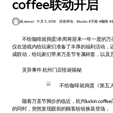
coffee联动开启
由 dawei
11 月 3, 2018
没有评论
#
luckin
#
不给
#
咖啡
#
不给咖啡就捣蛋!本周将迎来一年一度的万圣节，网易首款非对称竞技手游《第五人格》，不
仅在游戏内给玩家们准备了丰厚的福利活动，还将和国内
成联动，给玩家们带来万圣节专属杯套，以及
灵异事件 杭州门店怪诞揭秘
随着万圣节脚步的临近，杭州luckin cof
的同时，突然发现眼前的顾客纷纷换装登场，