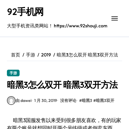
跳
92手机网
转
到
内
大型手机资讯类网站！ https://www.92shouji.com
容
首页
手游
2019
暗黑3怎么双开 暗黑3双开方法
手游
暗黑3怎么双开 暗黑3双开方法
由 dawei
1 月 30, 2019
没有评论
#
暗黑3
#
暗黑3双开
暗黑3国服发售以来受到很多朋友喜欢，有的玩家
有两个账号就想同时开两个号练级或者倒卖东西，