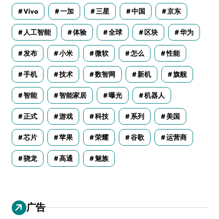
Vivo
一加
三星
中国
京东
人工智能
体验
全球
区块
华为
发布
小米
微软
怎么
性能
手机
技术
数智网
新机
旗舰
智能
智能家居
曝光
机器人
正式
游戏
科技
系列
美国
芯片
苹果
荣耀
谷歌
运营商
骁龙
高通
魅族
广告