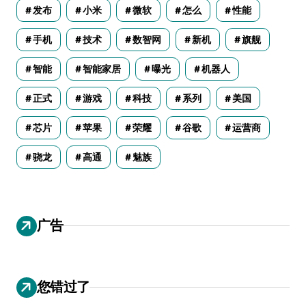
发布
小米
微软
怎么
性能
手机
技术
数智网
新机
旗舰
智能
智能家居
曝光
机器人
正式
游戏
科技
系列
美国
芯片
苹果
荣耀
谷歌
运营商
骁龙
高通
魅族
广告
您错过了