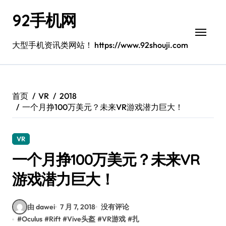
跳
92手机网
转
到
内
大型手机资讯类网站！ https://www.92shouji.com
容
首页
VR
2018
一个月挣100万美元？未来VR游戏潜力巨大！
VR
一个月挣100万美元？未来VR
游戏潜力巨大！
由 dawei
7 月 7, 2018
没有评论
#
Oculus
#
Rift
#
Vive头盔
#
VR游戏
#
扎