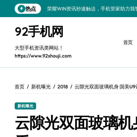
荣耀WIN资讯秒速触达，手机管家助力我
跳
热点
转
OPPO Find X9 Pro深度揭秘：亮点全
到
内
REDMI K90深度体验：亮点配置全揭秘
92手机网
容
vivo S50 Pro mini来袭！小屏旗舰，
首页
大型手机资讯类网站！
荣耀ROBOT PHONE在手，智享生活，
https://www.92shouji.com
华为nova 15 Ultra新功能解锁，优惠速
三星Galaxy Z Fold7体验：折叠新境
首页
新机曝光
2018
云隙光双面玻璃机身 国美U
iPhone 17e重磅来袭！性能配置大升级
荣耀500 Pro携手MOLLY来袭！最新资
新机曝光
云隙光双面玻璃机身