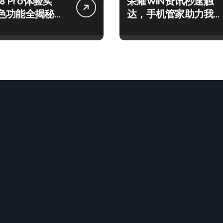
8 Pro体验实
荣耀WIN资讯秒速触
色功能全揭秘，
达，手机管家助力我智
体验！
享先锋体验！