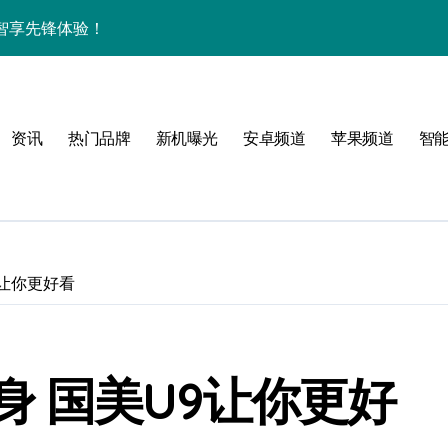
智享先锋体验！
解析+超实用技巧大放送
，手机控必看！
亮点速览超带感！
资讯
热门品牌
新机曝光
安卓频道
苹果频道
智
资讯秒握无遗漏！
递不容错过！
，科技魅力一掌尽握！
9让你更好看
，速来围观！
讯+玩机技巧一网打尽
 国美U9让你更好