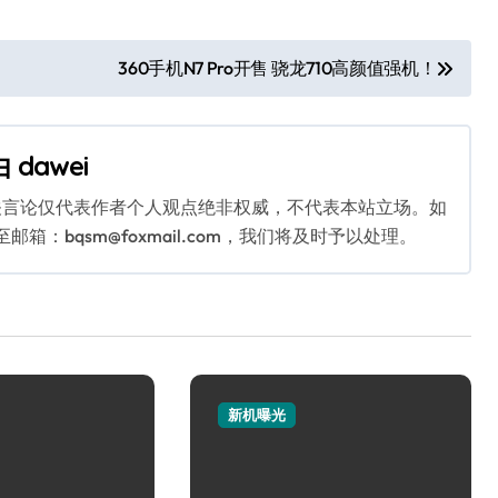
360手机N7 Pro开售 骁龙710高颜值强机！
由
dawei
关言论仅代表作者个人观点绝非权威，不代表本站立场。如
：bqsm@foxmail.com，我们将及时予以处理。
新机曝光