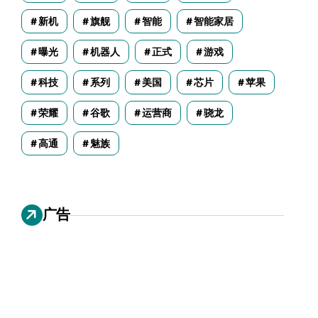
新机
旗舰
智能
智能家居
曝光
机器人
正式
游戏
科技
系列
美国
芯片
苹果
荣耀
谷歌
运营商
骁龙
高通
魅族
广告