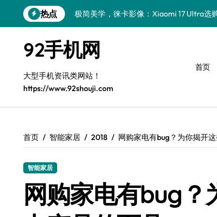
跳
热点
极简美学，徕卡影像：Xiaomi 17 Ultra
转
到
一加Turbo 6V：极简之选，性能巅峰
内
92手机网
容
极简美学巅峰：三星Galaxy S26定义精
首页
华为nova 15：极简高效，生活新解
大型手机资讯类网站！
https://www.92shouji.com
极简美学新典范：Xiaomi MIX Flip 2体验
iPhone 17e导购指南：简约之选，智慧生
华为nova15 Ultra：极简高效，生活新解
首页
智能家居
2018
网购家电有bug？为你揭开
极简之选：真我GT8 Pro亮点全解析
智能家居
三星W26：极简设计，畅享高效生活
网购家电有bug
真我GT8 Pro：极简高效，生活新篇章