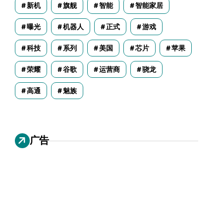
新机
旗舰
智能
智能家居
曝光
机器人
正式
游戏
科技
系列
美国
芯片
苹果
荣耀
谷歌
运营商
骁龙
高通
魅族
广告