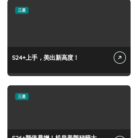
三星
S24+上手，美出新高度！
三星
S26+颜值暴增！机皇美颜秘籍大