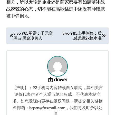
相关，所以无论是企业还是商家都要有如履薄冰战
战兢兢的心态，切不能在高歌猛进中还没有冲锋就
被中弹倒地。
文
vivo Y85图赏：千元高
vivo Y85上手体验：质
屏占 黑金冷美人
感远超2k档水准
章
导
航
由
dawei
【声明】：92手机网内容转载自互联网，其相关言
论仅代表作者个人观点绝非权威，不代表本站立
场。如您发现内容存在版权问题，请提交相关链接
至邮箱：bqsm@foxmail.com，我们将及时予以处
理。