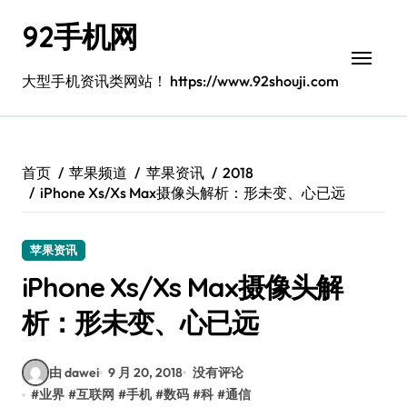
跳
92手机网
转
到
内
大型手机资讯类网站！ https://www.92shouji.com
容
首页
苹果频道
苹果资讯
2018
iPhone Xs/Xs Max摄像头解析：形未变、心已远
苹果资讯
iPhone Xs/Xs Max摄像头解
析：形未变、心已远
由 dawei
9 月 20, 2018
没有评论
#
业界
#
互联网
#
手机
#
数码
#
科
#
通信