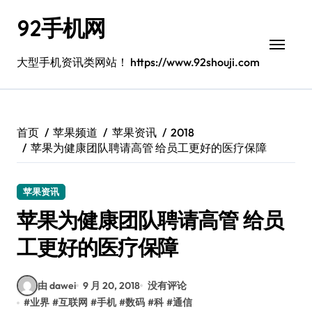
跳
92手机网
转
到
内
大型手机资讯类网站！ https://www.92shouji.com
容
首页
苹果频道
苹果资讯
2018
苹果为健康团队聘请高管 给员工更好的医疗保障
苹果资讯
苹果为健康团队聘请高管 给员
工更好的医疗保障
由 dawei
9 月 20, 2018
没有评论
#
业界
#
互联网
#
手机
#
数码
#
科
#
通信