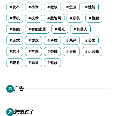
发布
小米
微软
怎么
性能
手机
技术
数智网
新机
旗舰
智能
智能家居
曝光
机器人
正式
游戏
科技
系列
美国
芯片
苹果
荣耀
谷歌
运营商
骁龙
高通
魅族
广告
您错过了