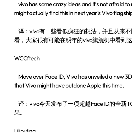
vivo has some crazy ideas and it’s not afraid to 
might actually find this in next year’s Vivo flagshi
译：vivo有一些看似疯狂的想法，并且从来不
看，大家很有可能在明年的vivo旗舰机中看到
WCCftech
Move over Face ID, Vivo has unveiled a new 3D se
that Vivo might have outdone Apple this time.
译：vivo今天发布了一项超越Face ID的全新
果。
Liliputing