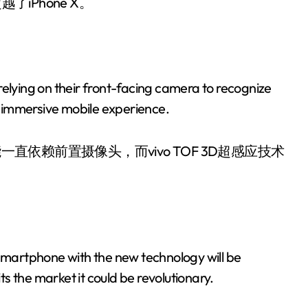
了iPhone X。
lying on their front-facing camera to recognize
re immersive mobile experience.
赖前置摄像头，而vivo TOF 3D超感应技术
martphone with the new technology will be
its the market it could be revolutionary.