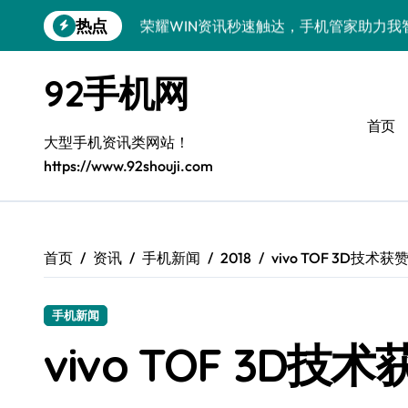
跳
热点
荣耀WIN资讯秒速触达，手机管家助力我
转
到
OPPO Find X9 Pro深度揭秘：亮点全
内
92手机网
容
REDMI K90深度体验：亮点配置全揭秘
首页
vivo S50 Pro mini来袭！小屏旗舰，
大型手机资讯类网站！
https://www.92shouji.com
荣耀ROBOT PHONE在手，智享生活，
华为nova 15 Ultra新功能解锁，优惠速
三星Galaxy Z Fold7体验：折叠新境
首页
资讯
手机新闻
2018
vivo TOF 3D技
iPhone 17e重磅来袭！性能配置大升级
手机新闻
荣耀500 Pro携手MOLLY来袭！最新资
vivo TOF 3D