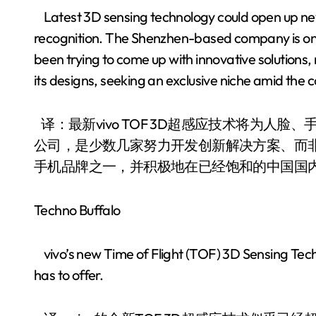
Latest 3D sensing technology could open up new 
recognition. The Shenzhen-based company is on
been trying to come up with innovative solutions,
its designs, seeking an exclusive niche amid the
译：最新vivo TOF 3D超感应技术将为人脸
公司，是少数几家努力开发创新解决方案、而
手机品牌之一，并积极地在已经饱和的中国国
Techno Buffalo
vivo’s new Time of Flight (TOF) 3D Sensing Tec
has to offer.