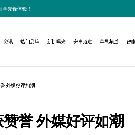
智享先锋体验！
解析+超实用技巧大放送
，手机控必看！
资讯
热门品牌
新机曝光
安卓频道
苹果频道
智
亮点速览超带感！
资讯秒握无遗漏！
递不容错过！
，科技魅力一掌尽握！
术获赞誉 外媒好评如潮
，速来围观！
讯+玩机技巧一网打尽
技术获赞誉 外媒好评如潮