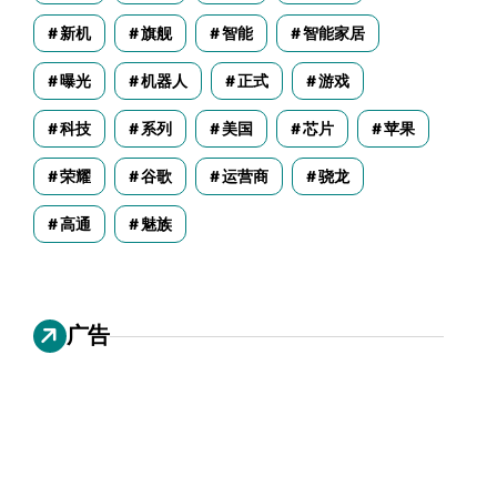
新机
旗舰
智能
智能家居
曝光
机器人
正式
游戏
科技
系列
美国
芯片
苹果
荣耀
谷歌
运营商
骁龙
高通
魅族
广告