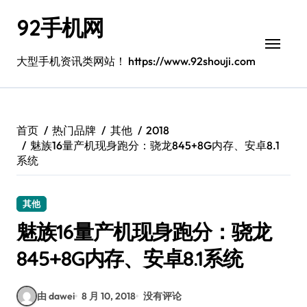
跳
92手机网
转
到
内
大型手机资讯类网站！ https://www.92shouji.com
容
首页
热门品牌
其他
2018
魅族16量产机现身跑分：骁龙845+8G内存、安卓8.1
系统
其他
魅族16量产机现身跑分：骁龙
845+8G内存、安卓8.1系统
由 dawei
8 月 10, 2018
没有评论