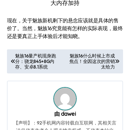
现在，关于魅族新机剩下的悬念应该就是具体的售
价了。当然，魅族16究竟能有怎样的实际表现，最终
还是要真正上手体验后才能知晓。
文
魅族16量产机现身跑
魅族16什么时候上市成
分：骁龙845+8G内
焦点！全因这次的营销
章
存、安卓8.1系统
太给力
导
航
由
dawei
【声明】：92手机网内容转载自互联网，其相关言