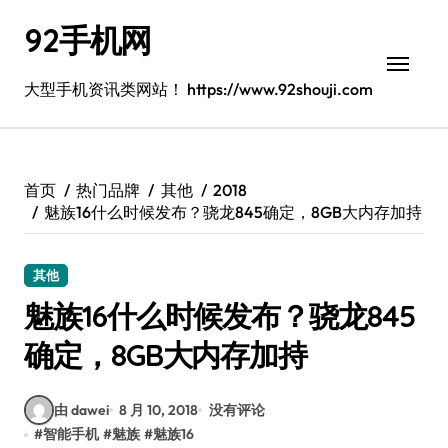
跳
92手机网
转
到
内
大型手机资讯类网站！ https://www.92shouji.com
容
首页
热门品牌
其他
2018
魅族16什么时候发布？骁龙845确定，8GB大内存加持
其他
魅族16什么时候发布？骁龙845
确定，8GB大内存加持
由 dawei
8 月 10, 2018
没有评论
#
智能手机
#
魅族
#
魅族16